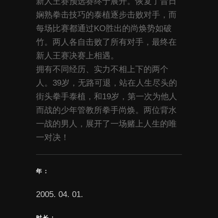
新人王赛预选赛终于展开。恢复了昔日
娴熟拳击技巧的泰植逐步击败对手，而
每场比赛都通过KO胜出的尚焕势如破
竹。两人各自击败了所有对手，最终在
新人王赛决赛上相遇。
拥有不同经历、实力不相上下的两个
人。39岁，无路可退，站在人生尽头的
街头拳手泰植，和19岁，第一次为他人
而战的少年管教所拳手尚焕。两位背水
一战的男人，展开了一场赌上人生的唯
一对决！
年：
2005. 04. 01.
时长 :