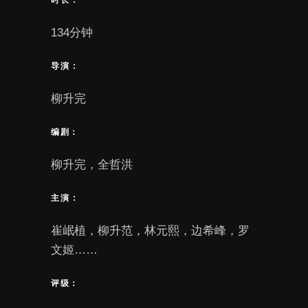
134分钟
导演 :
柳升完
编剧：
柳升完，全哲洪
主演 :
崔岷植，柳升范，林元熙，边希峰，罗
文姬……
评级：