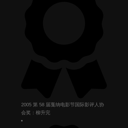
2005 第 58 届戛纳电影节国际影评人协
会奖：柳升完