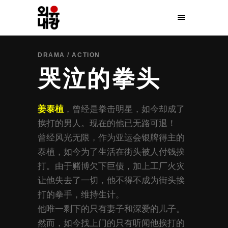
DRAMA / ACTION
哭泣的拳头
姜泰植
，曾经是拳击明星，如今却成了
挨打的男人。现在的他已无路可退！
曾经风光无限，作为亚运会银牌得主的
泰植，如今为了生活在街头被人付钱挨
打。由于赌博欠下巨债，加上工厂火灾
让他失去了一切，他不得不成为街头挨
打的拳手，维持生计。
他唯一剩下的只有妻子和深爱的儿子。
然而，如今找上门的只有听闻他挨打的