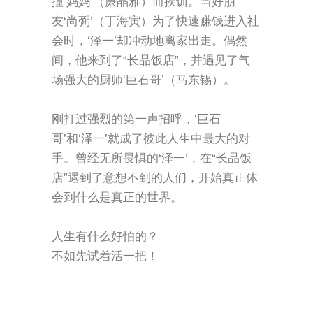
撞‘妈妈’（廉晶雅）而挨训。当好朋
友‘尚弼’（丁海寅）为了快速赚钱进入社
会时，‘泽一’却冲动地离家出走。偶然
间，他来到了“长品饭店”，并遇见了气
场强大的厨师‘巨石哥’（马东锡）。
刚打过强烈的第一声招呼，‘巨石
哥’和‘泽一’就成了彼此人生中最大的对
手。曾经无所畏惧的‘泽一’，在“长品饭
店”遇到了意想不到的人们，开始真正体
会到什么是真正的世界。
人生有什么好怕的？
不如先试着活一把！