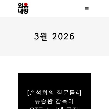
3월 2026
[손석희의 질문들4]
류승완 감독이