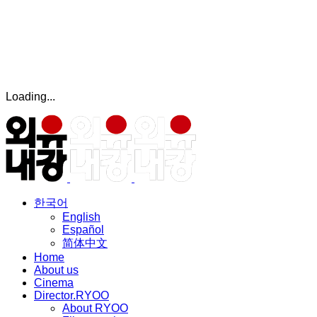
Loading...
한국어
English
Español
简体中文
Home
About us
Cinema
Director.RYOO
About RYOO