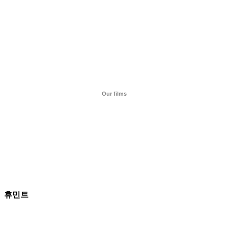
Our films
Latest Trailers
휴민트