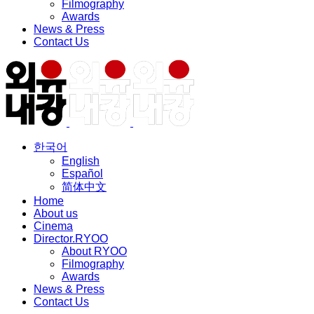
Filmography
Awards
News & Press
Contact Us
한국어
English
Español
简体中文
Home
About us
Cinema
Director.RYOO
About RYOO
Filmography
Awards
News & Press
Contact Us