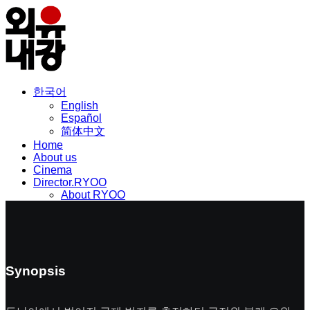
한국어
English
Español
简体中文
Home
About us
Cinema
Director.RYOO
About RYOO
Filmography
Awards
News & Press
Contact Us
Synopsis