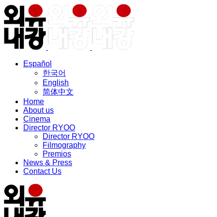
Español
한국어
English
简体中文
Home
About us
Cinema
Director RYOO
Director RYOO
Filmography
Premios
News & Press
Contact Us