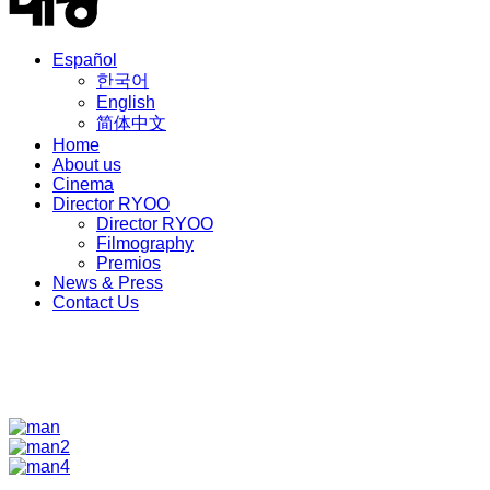
Español
한국어
English
简体中文
Home
About us
Cinema
Director RYOO
Director RYOO
Filmography
Premios
News & Press
Contact Us