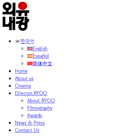
한국어
English
Español
简体中文
Home
About us
Cinema
Director.RYOO
About RYOO
Filmography
Awards
News & Press
Contact Us