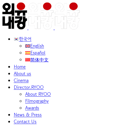
한국어
English
Español
简体中文
Home
About us
Cinema
Director.RYOO
About RYOO
Filmography
Awards
News & Press
Contact Us