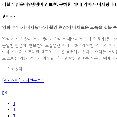
러블리 임윤아♥댕댕미 안보현, 무해한 케미('악마가 이사왔다')
텐아시아
영화 '악마가 이사왔다'가 촬영 현장의 다채로운 모습을 엿볼 
‘악마가 이사왔다’는 새벽마다 악마로 깨어나는 선지(임윤아)를 감
몰입한 임윤아, 안보현의 모습뿐만 아니라 화기애애한 ‘악마가 이사
아래 순수하고 무해한 길구의 모습을 표현하기 위해 노력하는 안보현
드 스틸은 영화 ‘악마가 이사왔다’를 관람한 관객들은 물론 예비 
… 이하생략
[텐아시아] 기사원문보기
3