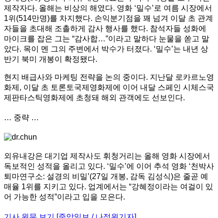
제작자다. 올해는 비상의 해였다. 영화 ‘밀수’로 여름 시장에서
1위(514만명)를 차지했다. 손익분기점을 꽤 넘겨 이달 초 관계
자들을 초대해 조촐하게 감사 행사를 했다. 참석자들 성화에
마이크를 잡은 그는 “감사합…”이라고 말하다 눈물을 쏟고 말
았다. 목이 멘 그의 주변에서 박수가 터졌다. ‘밀수’는 내년 상
반기 북미 개봉이 확정됐다.
현지 배급사와 마케팅 전략을 논의 중이다. 지난달 로카르노영
화제, 이달 초 토론토국제영화제에 이어 내달 스페인 시체스국
제판타스틱영화제에 초청돼 해외 관객에도 선보인다.
… 중략 …
외유내강은 대기업 제작사도 휘청거리는 올해 영화 시장에서
독보적인 성적을 올리고 있다. ‘밀수’에 이어 추석 영화 ‘천박사
퇴마연구소: 설경의 비밀’(27일 개봉, 감독 김성식)은 줄곧 예
매율 1위를 지키고 있다. 업계에서는 “강혜정이라는 여걸이 있
어 가능한 성적”이라고 입을 모은다.
기사 원문 보기 [중앙일보 / 나정원기자]