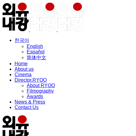
한국어
English
Español
简体中文
Home
About us
Cinema
Director.RYOO
About RYOO
Filmography
Awards
News & Press
Contact Us