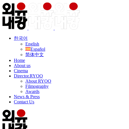
한국어
English
Español
简体中文
Home
About us
Cinema
Director.RYOO
About RYOO
Filmography
Awards
News & Press
Contact Us