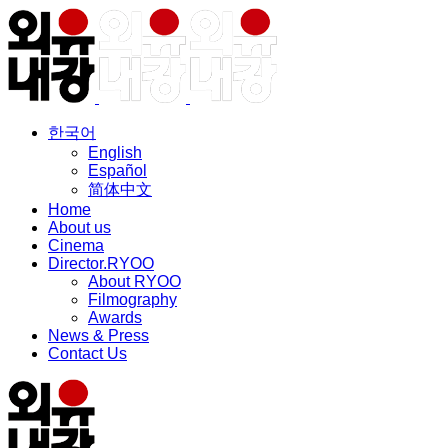
한국어
English
Español
简体中文
Home
About us
Cinema
Director.RYOO
About RYOO
Filmography
Awards
News & Press
Contact Us