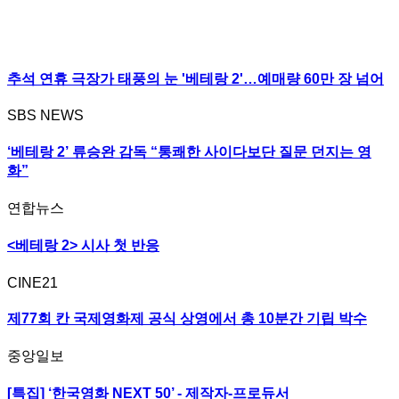
추석 연휴 극장가 태풍의 눈 '베테랑 2'…예매량 60만 장 넘어
SBS NEWS
‘베테랑 2’ 류승완 감독 “통쾌한 사이다보단 질문 던지는 영
화”
연합뉴스
<베테랑 2> 시사 첫 반응
CINE21
제77회 칸 국제영화제 공식 상영에서 총 10분간 기립 박수
중앙일보
[특집] ‘한국영화 NEXT 50’ - 제작자-프로듀서