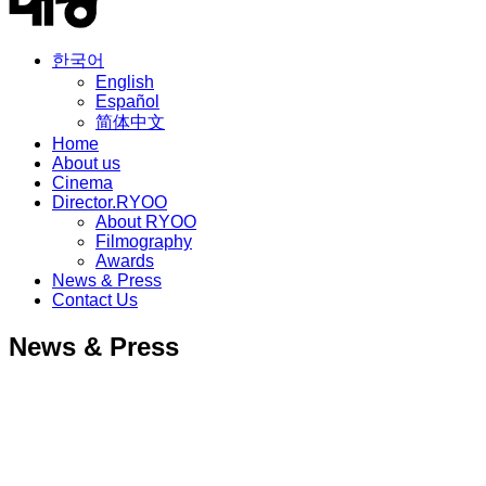
한국어
English
Español
简体中文
Home
About us
Cinema
Director.RYOO
About RYOO
Filmography
Awards
News & Press
Contact Us
News & Press